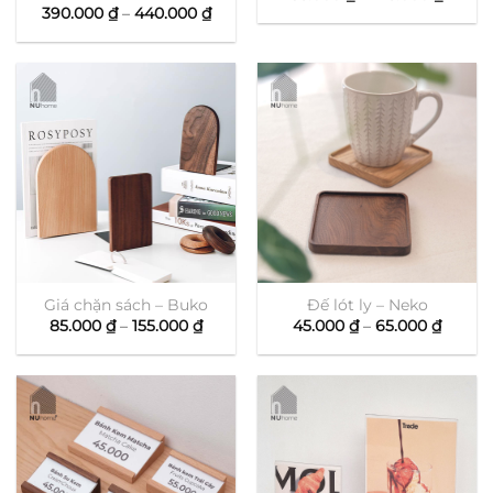
giá:
Khoảng
390.000
₫
–
440.000
₫
từ
giá:
35.000
từ
đến
390.000 ₫
145.00
đến
440.000 ₫
Giá chặn sách – Buko
Đế lót ly – Neko
Khoảng
Khoản
85.000
₫
–
155.000
₫
45.000
₫
–
65.000
₫
giá:
giá:
từ
từ
85.000 ₫
45.000
đến
đến
155.000 ₫
65.000