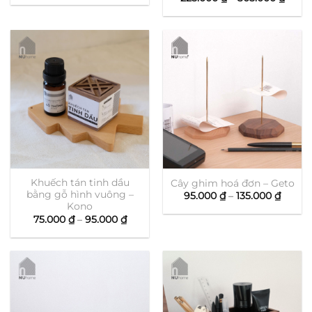
từ
giá:
360.000 ₫
từ
đến
225.0
420.000 ₫
đến
305.0
Khuếch tán tinh dầu
Cây ghim hoá đơn – Geto
bằng gỗ hình vuông –
Khoản
95.000
₫
–
135.000
₫
giá:
Kono
từ
Khoảng
75.000
₫
–
95.000
₫
95.000
giá:
đến
từ
135.00
75.000 ₫
đến
95.000 ₫