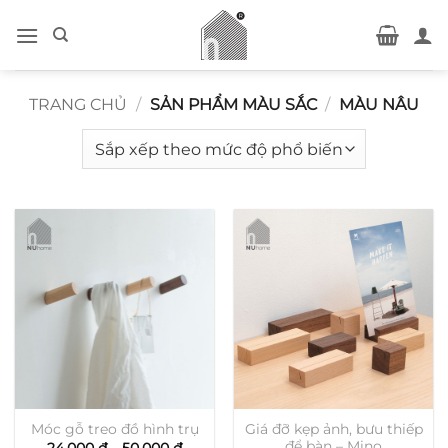
Bỏ
qua
nội
dung
TRANG CHỦ
/
SẢN PHẨM MÀU SẮC
/
MÀU NÂU
Giá đỡ kẹp ảnh, bưu thiếp
Móc gỗ treo đồ hình trụ
để bàn – Mino
Khoảng
24.000
₫
–
50.000
₫