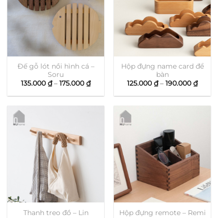
Đế gỗ lót nồi hình cá –
Hộp đựng name card để
Soru
bàn
Khoảng
Khoả
135.000
₫
–
175.000
₫
125.000
₫
–
190.000
₫
giá:
giá:
từ
từ
135.000 ₫
125.00
đến
đến
175.000 ₫
190.0
Thanh treo đồ – Lin
Hộp đựng remote – Remi