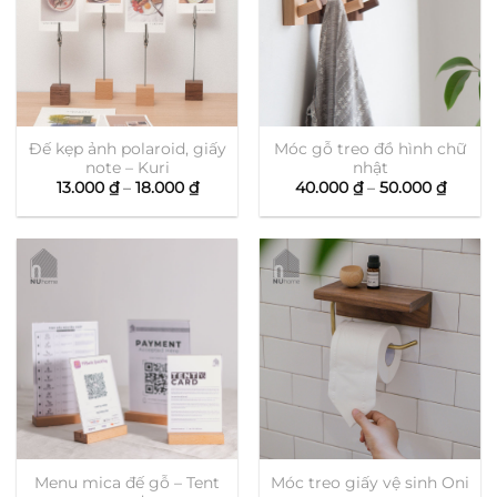
Đế kẹp ảnh polaroid, giấy
Móc gỗ treo đồ hình chữ
note – Kuri
nhật
Khoảng
Khoản
13.000
₫
–
18.000
₫
40.000
₫
–
50.000
₫
giá:
giá:
từ
từ
13.000 ₫
40.000
đến
đến
18.000 ₫
50.000
Menu mica đế gỗ – Tent
Móc treo giấy vệ sinh Oni