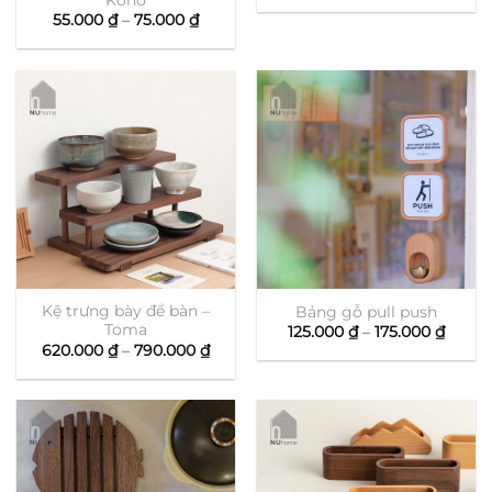
từ
Khoảng
55.000
₫
–
75.000
₫
240.0
giá:
đến
từ
370.0
55.000 ₫
đến
75.000 ₫
Kệ trưng bày để bàn –
Bảng gỗ pull push
Toma
Khoả
125.000
₫
–
175.000
₫
giá:
Khoảng
620.000
₫
–
790.000
₫
từ
giá:
125.00
từ
đến
620.000 ₫
175.00
đến
790.000 ₫