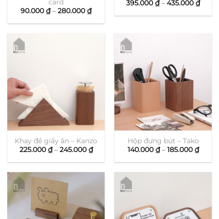
card
Khoả
395.000
₫
–
435.000
₫
giá:
Khoảng
90.000
₫
–
280.000
₫
từ
giá:
395.0
từ
đến
90.000 ₫
435.0
đến
280.000 ₫
Khay để giấy ăn – Kanzo
Hộp đựng bút – Tako
Khoảng
Khoả
225.000
₫
–
245.000
₫
140.000
₫
–
185.000
₫
giá:
giá:
từ
từ
225.000 ₫
140.0
đến
đến
245.000 ₫
185.0