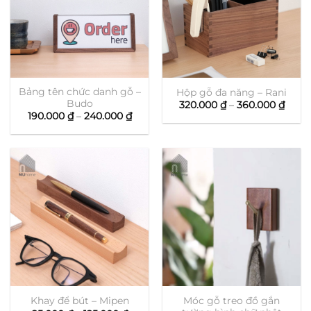
Bảng tên chức danh gỗ –
Hộp gỗ đa năng – Rani
Budo
Khoả
320.000
₫
–
360.000
₫
giá:
Khoảng
190.000
₫
–
240.000
₫
từ
giá:
320.0
từ
đến
190.000 ₫
360.0
đến
240.000 ₫
Móc gỗ treo đồ gắn
Khay để bút – Mipen