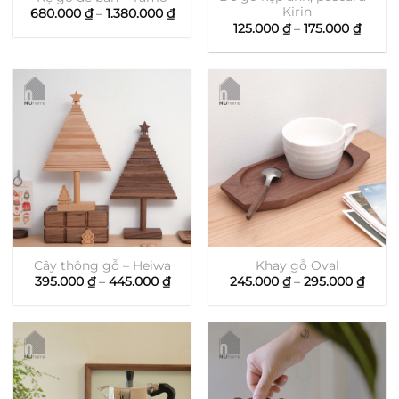
Kirin
Khoảng
680.000
₫
–
1.380.000
₫
giá:
Khoả
125.000
₫
–
175.000
₫
từ
giá:
680.000 ₫
từ
đến
125.00
1.380.000 ₫
đến
175.00
Cây thông gỗ – Heiwa
Khay gỗ Oval
Khoảng
Khoả
395.000
₫
–
445.000
₫
245.000
₫
–
295.000
₫
giá:
giá:
từ
từ
395.000 ₫
245.0
đến
đến
445.000 ₫
295.0