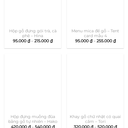
Hộp gỗ đựng gói trà, cà
Menu mica đế gỗ – Tent
phê – Hina
card mẫu 4
Khoảng
Khoả
95.000
₫
–
215.000
₫
95.000
₫
–
255.000
₫
giá:
giá:
từ
từ
95.000 ₫
95.00
đến
đến
215.000 ₫
255.0
Hộp đựng muỗng đũa
Khay gỗ chữ nhật có quai
bằng gỗ tự nhiên – Hako
cầm – Tori
Khoảng
Khoả
420.000
₫
–
540.000
₫
320.000
₫
–
520.000
₫