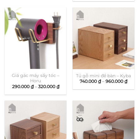
từ
đến
125.00
295.000 ₫
đến
175.00
Giá gác máy sấy tóc –
Tủ gỗ mini để bàn – Kyba
Horu
Khoả
740.000
₫
–
960.000
₫
giá:
Khoảng
290.000
₫
–
320.000
₫
từ
giá:
740.0
từ
đến
290.000 ₫
960.0
đến
320.000 ₫