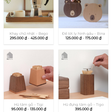
Khay chữ nhật – Bego
Đế lót ly hình gấu – Bina
Khoảng
Khoả
295.000
₫
–
425.000
₫
125.000
₫
–
175.000
₫
giá:
giá:
từ
từ
295.000 ₫
125.00
đến
đến
425.000 ₫
175.00
Hũ tăm gỗ – Tigi
Hũ đựng tăm gỗ – Tigo
Khoảng
95.000
₫
–
135.000
₫
395.000
₫