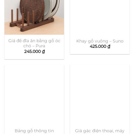
Giá để đĩa ăn bằng gỗ óc
Khay gỗ vuông – Suno
chó – Pura
425.000
₫
245.000
₫
Bảng gỗ thông tin
Giá gác điện thoại, máy