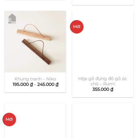
giá:
375.000 ₫
từ
đến
105.00
495.000 ₫
đến
125.00
Mới
Hộp gỗ đựng đồ gỗ óc
Khung tranh – Niko
chó – Rumi
Khoảng
195.000
₫
–
245.000
₫
giá:
355.000
₫
từ
195.000 ₫
đến
245.000 ₫
Mới