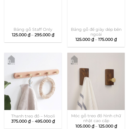
Bảng gỗ để giày dép bên
Bảng gỗ Staff Only
ngoài
Khoảng
125.000
₫
–
295.000
₫
giá:
Khoả
125.000
₫
–
175.000
₫
từ
giá:
125.000 ₫
từ
đến
125.00
295.000 ₫
đến
175.00
Móc gỗ treo đồ hình chữ
Thanh treo đồ – Mooli
nhật cao cấp
Khoảng
375.000
₫
–
495.000
₫
giá:
Khoả
105.000
₫
–
125.000
₫
từ