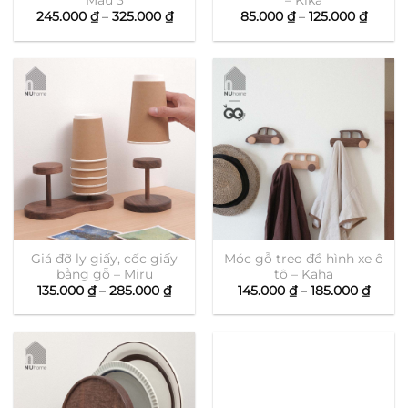
Mẫu 3
– Kika
Khoảng
Khoản
245.000
₫
–
325.000
₫
85.000
₫
–
125.000
₫
giá:
giá:
từ
từ
245.000 ₫
85.000
đến
đến
325.000 ₫
125.00
Giá đỡ ly giấy, cốc giấy
Móc gỗ treo đồ hình xe ô
bằng gỗ – Miru
tô – Kaha
Khoảng
Khoả
135.000
₫
–
285.000
₫
145.000
₫
–
185.000
₫
giá:
giá:
từ
từ
135.000 ₫
145.0
đến
đến
285.000 ₫
185.0