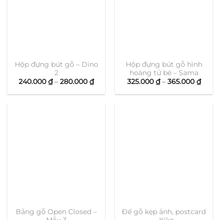
Hộp đựng bút gỗ – Dino
Hộp đựng bút gỗ hình
2
hoàng tử bé – Sama
Khoảng
Khoả
240.000
₫
–
280.000
₫
325.000
₫
–
365.000
₫
giá:
giá:
từ
từ
240.000 ₫
325.0
đến
đến
280.000 ₫
365.0
Bảng gỗ Open Closed –
Đế gỗ kẹp ảnh, postcard