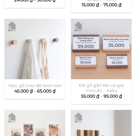
giá:
Khoản
15.000
₫
–
75.000
₫
từ
giá:
24.000 ₫
từ
đến
15.000 
50.000 ₫
đến
75.000
Đế gỗ gắn tên và giá
Móc gỗ treo đồ hình nón
món ăn – Kaku
Khoảng
45.000
₫
–
65.000
₫
giá:
Khoản
55.000
₫
–
95.000
₫
từ
giá:
45.000 ₫
từ
đến
55.000
65.000 ₫
đến
95.000