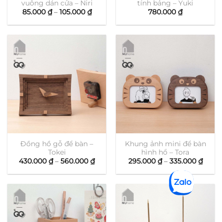
vuông dán cửa – Niri
tính bảng – Yuki
Khoảng
85.000
₫
–
105.000
₫
780.000
₫
giá:
từ
85.000 ₫
đến
105.000 ₫
Đồng hồ gỗ để bàn –
Khung ảnh mini để bàn
Tokei
hình hổ – Tora
Khoảng
Khoả
430.000
₫
–
560.000
₫
295.000
₫
–
335.000
₫
giá:
giá:
từ
từ
430.000 ₫
295.0
đến
đến
560.000 ₫
335.0