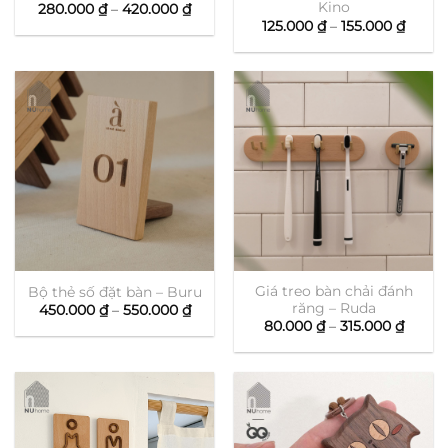
Kino
Khoảng
280.000
₫
–
420.000
₫
giá:
Khoả
125.000
₫
–
155.000
₫
từ
giá:
280.000 ₫
từ
đến
125.00
420.000 ₫
đến
155.00
Giá treo bàn chải đánh
Bộ thẻ số đặt bàn – Buru
răng – Ruda
Khoảng
450.000
₫
–
550.000
₫
giá:
Khoả
80.000
₫
–
315.000
₫
từ
giá:
450.000 ₫
từ
đến
80.00
550.000 ₫
đến
315.00