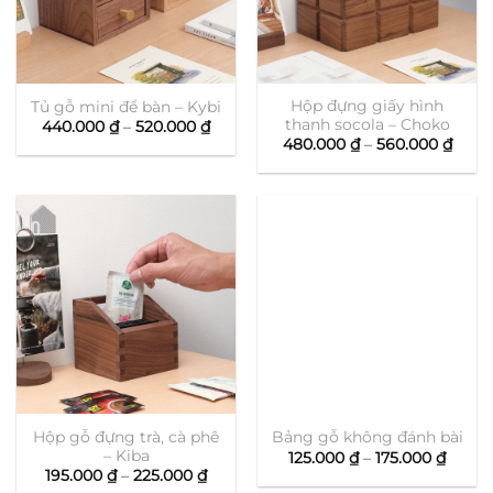
Hộp đựng giấy hình
Tủ gỗ mini để bàn – Kybi
thanh socola – Choko
Khoảng
440.000
₫
–
520.000
₫
giá:
Khoả
480.000
₫
–
560.000
₫
từ
giá:
440.000 ₫
từ
đến
480.
520.000 ₫
đến
560.0
Hộp gỗ đựng trà, cà phê
Bảng gỗ không đánh bài
– Kiba
Khoả
125.000
₫
–
175.000
₫
giá:
Khoảng
195.000
₫
–
225.000
₫
từ
giá: