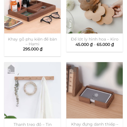
Khay gỗ phụ kiện để bàn
Đế lót ly hình hoa – Kiro
– Hami
Khoản
45.000
₫
–
65.000
₫
giá:
295.000
₫
từ
45.000
đến
65.000
Khay đựng danh thiếp –
Thanh treo đồ – Tin