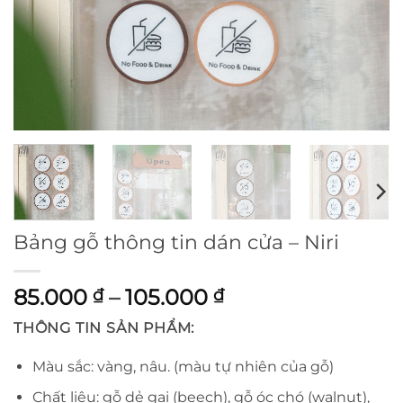
Bảng gỗ thông tin dán cửa – Niri
Khoảng
85.000
–
105.000
₫
₫
giá:
THÔNG TIN SẢN PHẨM:
từ
85.000 ₫
Màu sắc: vàng, nâu. (màu tự nhiên của gỗ)
đến
Chất liệu: gỗ dẻ gai (beech), gỗ óc chó (walnut),