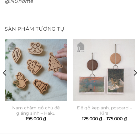
@NUhome
SẢN PHẨM TƯƠNG TỰ
Nam châm gỗ chủ đề
Đế gỗ kẹp ảnh, poscard –
giáng sinh – Haku
Kira
ảng
Khoả
195.000
₫
125.000
₫
–
175.000
₫
giá:
từ
000 ₫
125.00
đến
.000 ₫
175.00