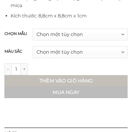
105.000 ₫
mica
Kích thước: 8,8cm x 8,8cm x 1cm
CHỌN MẪU
MÀU SẮC
Bảng gỗ thông tin dán cửa - Niri số lượng
THÊM VÀO GIỎ HÀNG
MUA NGAY