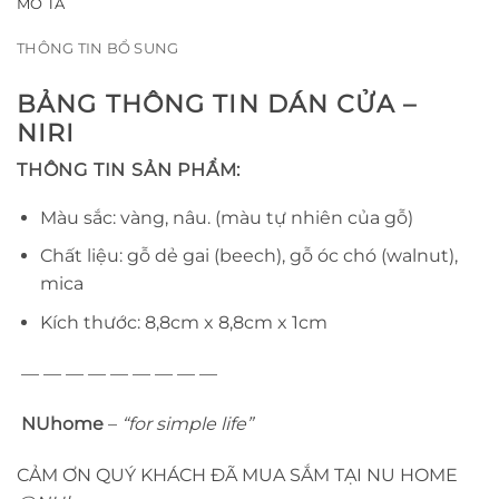
MÔ TẢ
THÔNG TIN BỔ SUNG
BẢNG THÔNG TIN DÁN CỬA –
NIRI
THÔNG TIN SẢN PHẨM:
Màu sắc: vàng, nâu. (màu tự nhiên của gỗ)
Chất liệu: gỗ dẻ gai (beech), gỗ óc chó (walnut),
mica
Kích thước: 8,8cm x 8,8cm x 1cm
— — — — — — — — —
NUhome
–
“for simple life”
CẢM ƠN QUÝ KHÁCH ĐÃ MUA SẮM TẠI NU HOME