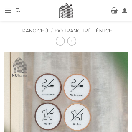
Bỏ
qua
nội
dung
TRANG CHỦ
/
ĐỒ TRANG TRÍ, TIỆN ÍCH