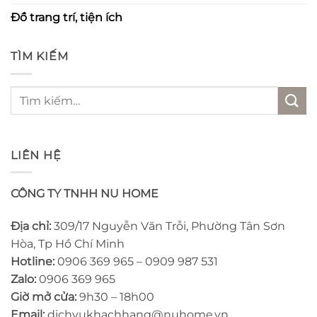
Đồ trang trí, tiện ích
TÌM KIẾM
Tìm
kiếm:
LIÊN HỆ
CÔNG TY TNHH NU HOME
Địa chỉ:
309/17 Nguyễn Văn Trỗi, Phường Tân Sơn
Hòa, Tp Hồ Chí Minh
Hotline:
0906 369 965 – 0909 987 531
Zalo:
0906 369 965
Giờ mở cửa:
9h30 – 18h00
Email:
dichvukhachhang@nuhome.vn