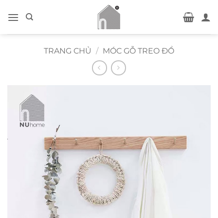
Bỏ
qua
nội
dung
TRANG CHỦ
/
MÓC GỖ TREO ĐỒ