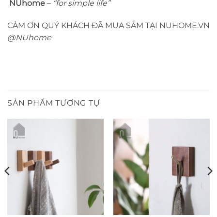
NUhome
–
“for simple life”
CẢM ƠN QUÝ KHÁCH ĐÃ MUA SẮM TẠI NUHOME.VN
@NUhome
SẢN PHẨM TƯƠNG TỰ