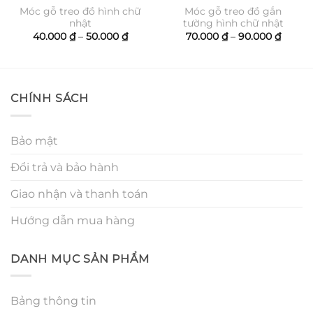
Móc gỗ treo đồ hình chữ
Móc gỗ treo đồ gắn
nhật
tường hình chữ nhật
ng
Khoảng
Khoản
40.000
₫
–
50.000
₫
70.000
₫
–
90.000
₫
giá:
giá:
0 ₫
từ
từ
40.000 ₫
70.000
0 ₫
đến
đến
50.000 ₫
90.000
CHÍNH SÁCH
Bảo mật
Đổi trả và bảo hành
Giao nhận và thanh toán
Hướng dẫn mua hàng
DANH MỤC SẢN PHẨM
Bảng thông tin