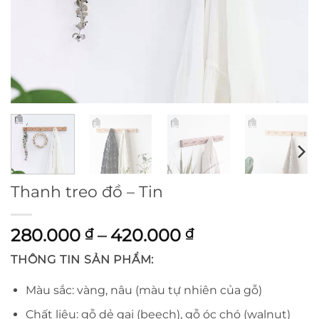
Thanh treo đồ – Tin
Khoảng
280.000
–
420.000
₫
₫
giá:
THÔNG TIN SẢN PHẨM:
từ
280.000 ₫
Màu sắc: vàng, nâu (màu tự nhiên của gỗ)
đến
Chất liệu: gỗ dẻ gai (beech), gỗ óc chó (walnut)