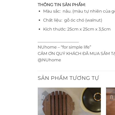
THÔNG TIN SẢN PHẨM:
Màu sắc: nâu. (màu tự nhiên của g
Chất liệu: gỗ óc chó (walnut)
Kích thước: 25cm x 25cm x 3,5cm
____________________
NUhome – “for simple life”
CẢM ƠN QUÝ KHÁCH ĐÃ MUA SẮM T
@NUhome
SẢN PHẨM TƯƠNG TỰ