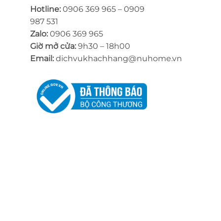
Hotline:
0906 369 965 – 0909
987 531
Zalo:
0906 369 965
Giờ mở cửa:
9h30 – 18h00
Email:
dichvukhachhang@nuhome.vn