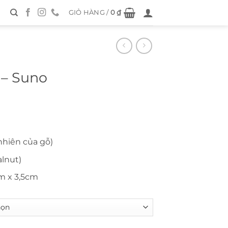
GIỎ HÀNG /
0
₫
 – Suno
nhiên của gỗ)
alnut)
m x 3,5cm