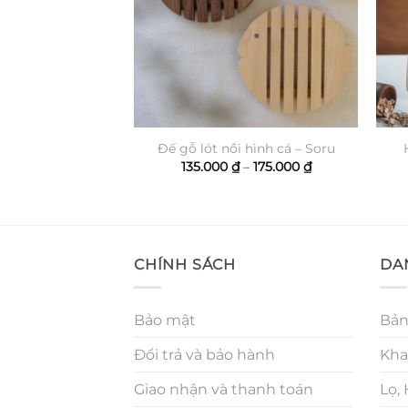
iấy – Toki
Đế gỗ lót nồi hình cá – Soru
Khoảng
Khoảng
–
195.000
₫
135.000
₫
–
175.000
₫
giá:
giá:
từ
từ
175.000 ₫
135.000 ₫
đến
đến
195.000 ₫
175.000 ₫
CHÍNH SÁCH
DA
Bảo mật
Bản
Đổi trả và bảo hành
Kha
Giao nhận và thanh toán
Lọ,