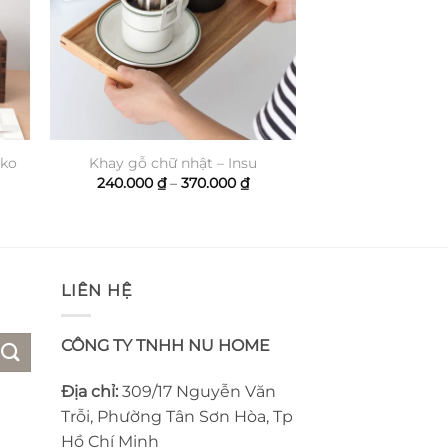
ako
Khay gỗ chữ nhật – Insu
hoảng
Khoảng
240.000
₫
–
370.000
₫
á:
giá:
từ
0.000 ₫
240.000 ₫
n
đến
0.000 ₫
370.000 ₫
LIÊN HỆ
CÔNG TY TNHH NU HOME
Địa chỉ:
309/17 Nguyễn Văn
Trỗi, Phường Tân Sơn Hòa, Tp
Hồ Chí Minh