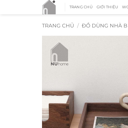
Bỏ
TRANG CHỦ
GIỚI THIỆU
WO
qua
nội
dung
TRANG CHỦ
/
ĐỒ DÙNG NHÀ B