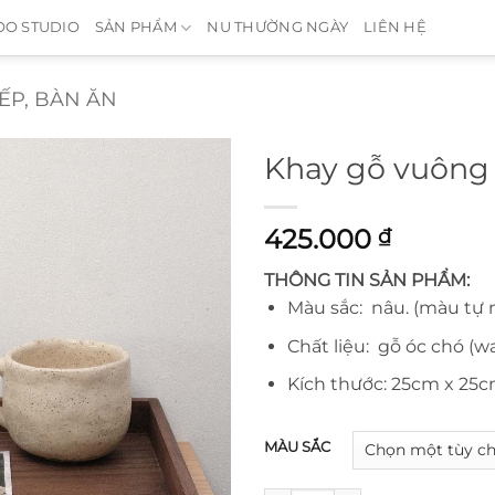
O STUDIO
SẢN PHẨM
NU THƯỜNG NGÀY
LIÊN HỆ
ẾP, BÀN ĂN
Khay gỗ vuông
425.000
₫
THÔNG TIN SẢN PHẨM:
Màu sắc: nâu. (màu tự 
Chất liệu: gỗ óc chó (w
Kích thước: 25cm x 25c
MÀU SẮC