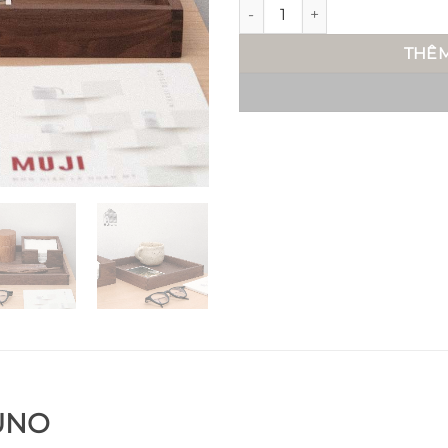
Khay gỗ vuông - Suno số lượ
THÊM
UNO