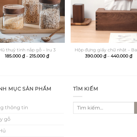
Hũ thuỷ tinh nắp gỗ – Iru 3
Hộp đựng giấy chữ nhật – B
Khoảng
K
185.000
₫
–
215.000
₫
390.000
₫
–
440.000
₫
giá:
gi
từ
từ
185.000 ₫
39
đến
đế
215.000 ₫
44
NH MỤC SẢN PHẨM
TÌM KIẾM
Tìm
g thông tin
kiếm:
y gỗ
 Hủ