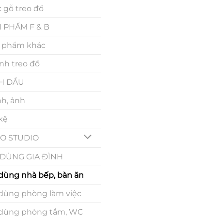
 gỗ treo đồ
 PHẨM F & B
 phẩm khác
nh treo đồ
H DẦU
nh, ảnh
 kệ
O STUDIO
DÙNG GIA ĐÌNH
dùng nhà bếp, bàn ăn
dùng phòng làm việc
dùng phòng tắm, WC