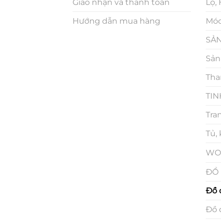
Giao nhận và thanh toán
Lọ,
Hướng dẫn mua hàng
Móc
SẢN
Sản
Tha
TIN
Tra
Tủ,
WO
ĐỒ 
Đồ 
Đồ 