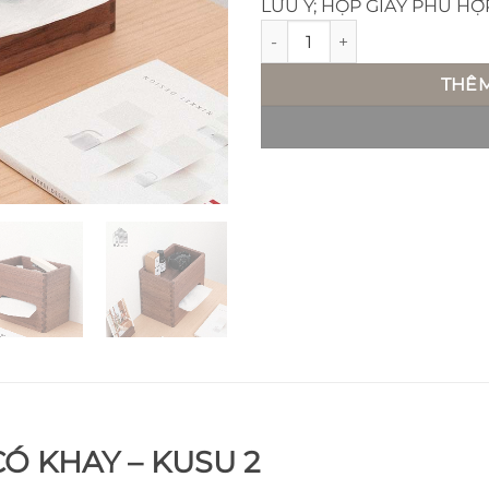
LƯU Ý; HỘP GIẤY PHÙ HỢ
Hộp gỗ đựng giấy có khay để 
THÊM
Ó KHAY – KUSU 2