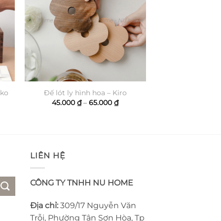
ako
Đế lót ly hình hoa – Kiro
hoảng
Khoảng
45.000
₫
–
65.000
₫
á:
giá:
từ
0.000 ₫
45.000 ₫
n
đến
0.000 ₫
65.000 ₫
LIÊN HỆ
CÔNG TY TNHH NU HOME
Địa chỉ:
309/17 Nguyễn Văn
Trỗi, Phường Tân Sơn Hòa, Tp