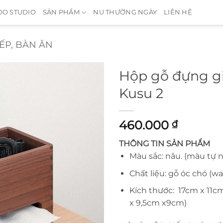
O STUDIO
SẢN PHẨM
NU THƯỜNG NGÀY
LIÊN HỆ
ẾP, BÀN ĂN
Hộp gỗ đựng gi
Kusu 2
460.000
₫
THÔNG TIN SẢN PHẨM
Màu sắc: nâu. (màu tự 
Chất liệu: gỗ óc chó (w
Kích thước: 17cm x 11cm
x 9,5cm x9cm)