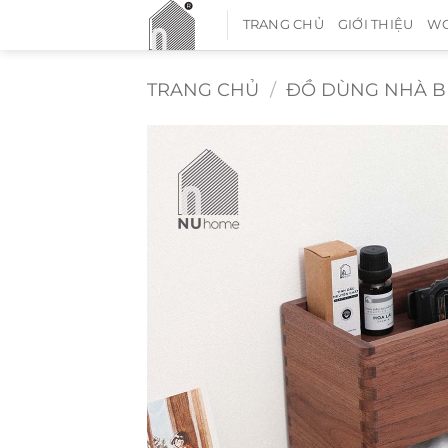
Bỏ
TRANG CHỦ
GIỚI THIỆU
WO
qua
nội
dung
TRANG CHỦ
/
ĐỒ DÙNG NHÀ B