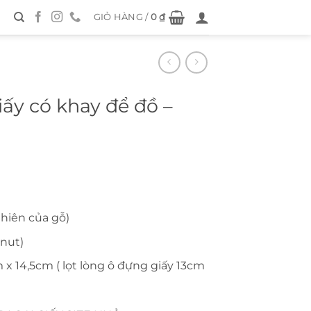
GIỎ HÀNG /
0
₫
ấy có khay để đồ –
nhiên của gỗ)
anut)
 x 14,5cm ( lọt lòng ô đựng giấy 13cm