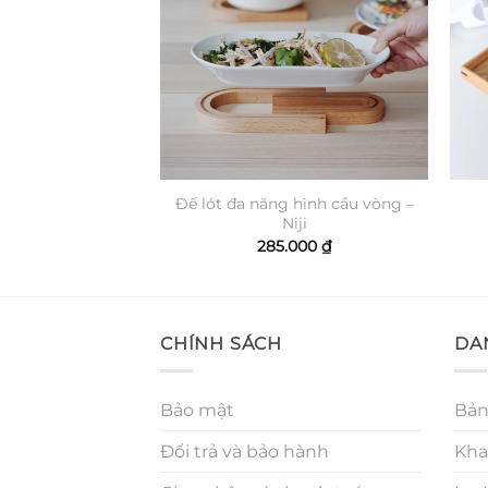
Đế lót đa năng hình cầu vòng –
ly – Neko
Niji
Khoảng
–
65.000
₫
giá:
285.000
₫
từ
45.000 ₫
đến
65.000 ₫
CHÍNH SÁCH
DA
Bảo mật
Bản
Đổi trả và bảo hành
Kha