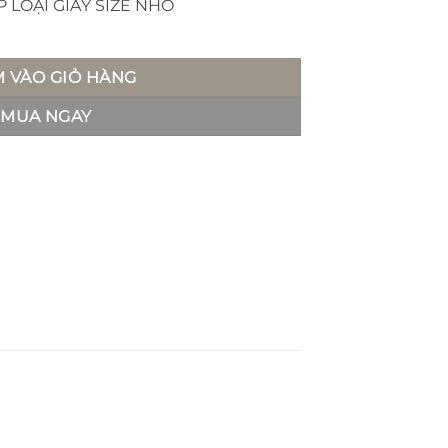
P LOẠI GIẤY SIZE NHỎ
đồ - Kusu 2 số lượng
 VÀO GIỎ HÀNG
MUA NGAY