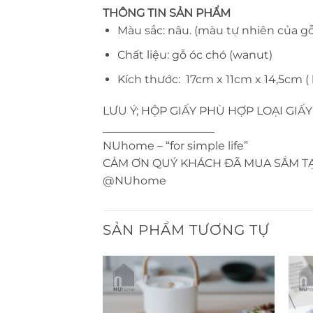
THÔNG TIN SẢN PHẨM
Màu sắc: nâu. (màu tự nhiên của gỗ
Chất liệu: gỗ óc chó (wanut)
Kích thước: 17cm x 11cm x 14,5cm (
LƯU Ý; HỘP GIẤY PHÙ HỢP LOẠI GIẤY
____________________
NUhome – “for simple life”
CẢM ƠN QUÝ KHÁCH ĐÃ MUA SẮM T
@NUhome
SẢN PHẨM TƯƠNG TỰ