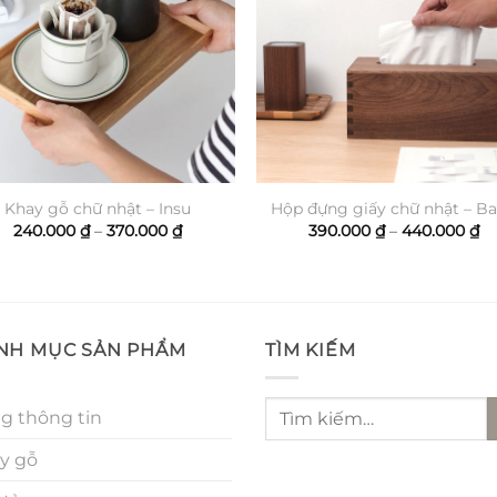
Khay gỗ chữ nhật – Insu
Hộp đựng giấy chữ nhật – B
Khoảng
K
240.000
₫
–
370.000
₫
390.000
₫
–
440.000
₫
giá:
gi
từ
từ
240.000 ₫
39
đến
đế
370.000 ₫
44
NH MỤC SẢN PHẨM
TÌM KIẾM
Tìm
g thông tin
kiếm:
y gỗ