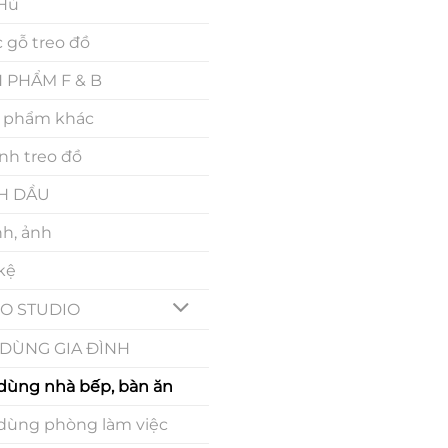
 Hủ
 gỗ treo đồ
 PHẨM F & B
 phẩm khác
nh treo đồ
H DẦU
nh, ảnh
 kệ
O STUDIO
DÙNG GIA ĐÌNH
dùng nhà bếp, bàn ăn
dùng phòng làm việc