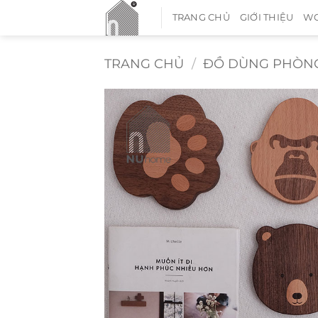
Bỏ
TRANG CHỦ
GIỚI THIỆU
WO
qua
nội
dung
TRANG CHỦ
/
ĐỒ DÙNG PHÒNG