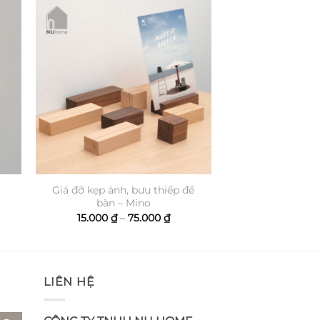
Giá đỡ kẹp ảnh, bưu thiếp để
bàn – Mino
oảng
:
Khoảng
15.000
₫
–
75.000
₫
giá:
000 ₫
từ
n
15.000 ₫
.000 ₫
đến
75.000 ₫
LIÊN HỆ