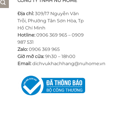
CÔNG TY TNHH NU HOME
Địa chỉ:
309/17 Nguyễn Văn
Trỗi, Phường Tân Sơn Hòa, Tp
Hồ Chí Minh
Hotline:
0906 369 965 – 0909
987 531
Zalo:
0906 369 965
Giờ mở cửa:
9h30 – 18h00
Email:
dichvukhachhang@nuhome.vn