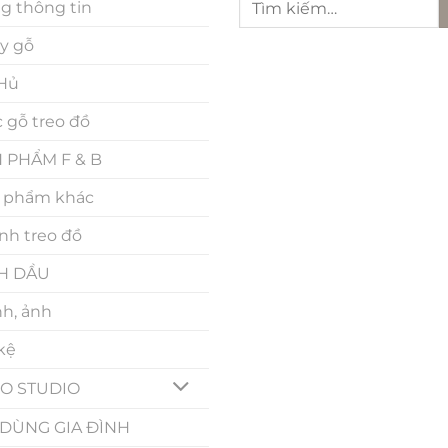
g thông tin
kiếm:
y gỗ
 Hủ
 gỗ treo đồ
 PHẨM F & B
 phẩm khác
nh treo đồ
H DẦU
nh, ảnh
 kệ
O STUDIO
DÙNG GIA ĐÌNH