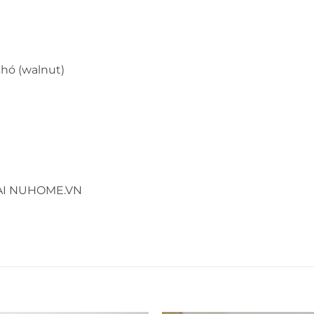
chó (walnut)
ẠI NUHOME.VN