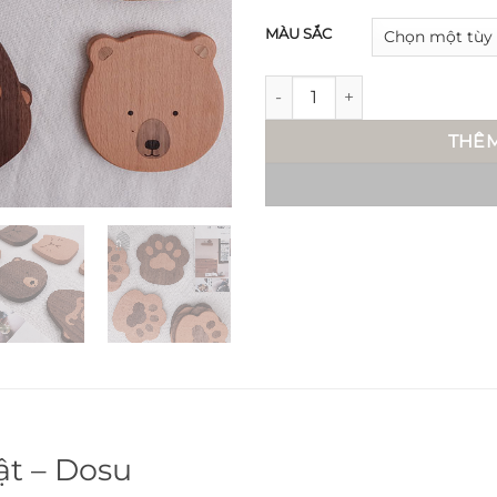
MÀU SẮC
Đế lót hình hình con vật - Do
THÊM
ật – Dosu