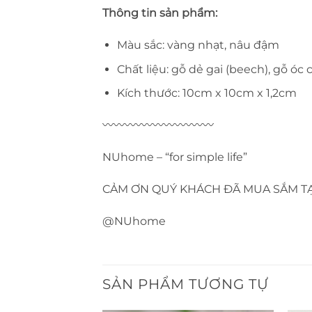
Thông tin sản phẩm:
Màu sắc: vàng nhạt, nâu đậm
Chất liệu: gỗ dẻ gai (beech), gỗ óc 
Kích thước: 10cm x 10cm x 1,2cm
〰〰〰〰〰〰〰〰〰〰
NUhome – “for simple life”
CẢM ƠN QUÝ KHÁCH ĐÃ MUA SẮM T
@NUhome
SẢN PHẨM TƯƠNG TỰ