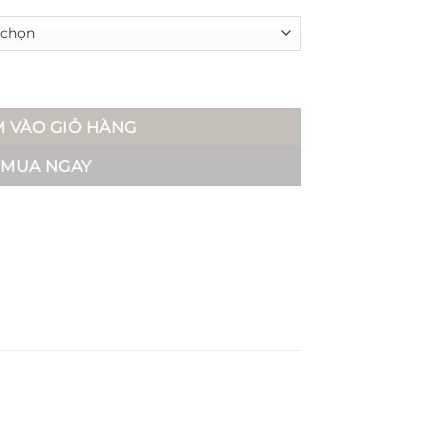
su số lượng
 VÀO GIỎ HÀNG
MUA NGAY