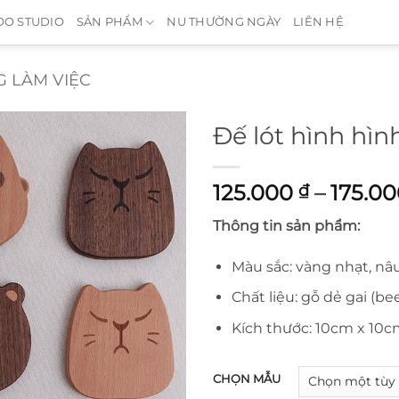
O STUDIO
SẢN PHẨM
NU THƯỜNG NGÀY
LIÊN HỆ
 LÀM VIỆC
Đế lót hình hìn
125.000
–
175.0
₫
Thông tin sản phẩm:
Màu sắc: vàng nhạt, n
Chất liệu: gỗ dẻ gai (be
Kích thước: 10cm x 10c
CHỌN MẪU