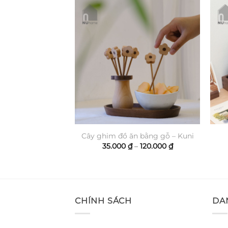
 giấy note – Kura
Cây ghim đồ ăn bằng gỗ – Kuni
Khoảng
Khoảng
–
95.000
₫
35.000
₫
–
120.000
₫
giá:
giá:
từ
từ
60.000 ₫
35.000 ₫
đến
đến
95.000 ₫
120.000 ₫
CHÍNH SÁCH
DA