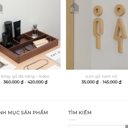
Khay gỗ đa năng – Kebo
Icon gỗ nam nữ
Khoảng
Kh
360.000
₫
–
420.000
₫
35.000
₫
–
145.000
₫
giá:
giá
từ
từ
360.000 ₫
35.
đến
đế
420.000 ₫
145
NH MỤC SẢN PHẨM
TÌM KIẾM
Tìm