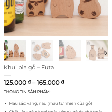
Khui bia gỗ – Futa
Khoảng
125.000
–
165.000
₫
₫
giá:
THÔNG TIN SẢN PHẨM:
từ
125.000 ₫
Màu sắc: vàng, nâu (màu tự nhiên của gỗ)
đến
Chất liệu: gỗ dẻ gai (màu vàng), gỗ óc chó (màu