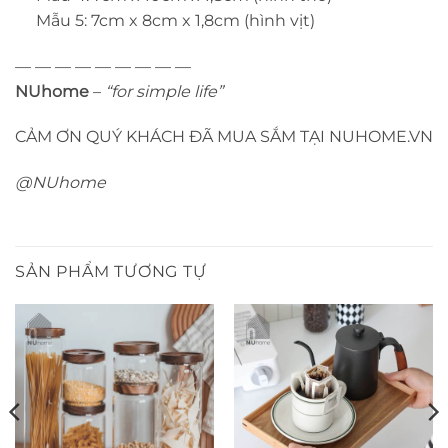
Mẫu 5: 7cm x 8cm x 1,8cm (hình vịt)
— — — — — — — — —
NUhome
–
“for simple life”
CẢM ƠN QUÝ KHÁCH ĐÃ MUA SẮM TẠI NUHOME.VN
@NUhome
SẢN PHẨM TƯƠNG TỰ