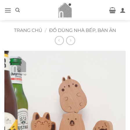
Bỏ
qua
nội
dung
TRANG CHỦ
/
ĐỒ DÙNG NHÀ BẾP, BÀN ĂN