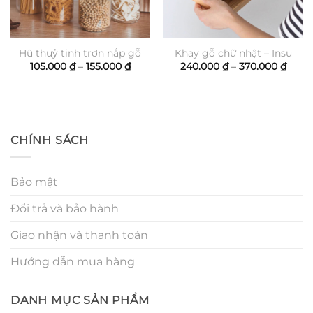
Hũ thuỷ tinh trơn nắp gỗ
Khay gỗ chữ nhật – Insu
Khoảng
Khoả
105.000
₫
–
155.000
₫
240.000
₫
–
370.000
₫
giá:
giá:
ảng
từ
từ
105.000 ₫
240.0
đến
đến
.000 ₫
155.000 ₫
370.0
.000 ₫
CHÍNH SÁCH
Bảo mật
Đổi trả và bảo hành
Giao nhận và thanh toán
Hướng dẫn mua hàng
DANH MỤC SẢN PHẨM