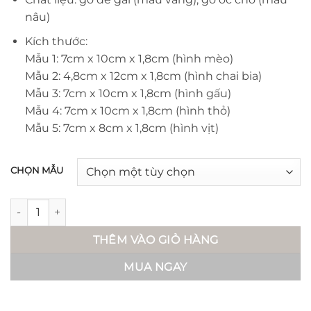
165.000 ₫
nâu)
Kích thước:
Mẫu 1: 7cm x 10cm x 1,8cm (hình mèo)
Mẫu 2: 4,8cm x 12cm x 1,8cm (hình chai bia)
Mẫu 3: 7cm x 10cm x 1,8cm (hình gấu)
Mẫu 4: 7cm x 10cm x 1,8cm (hình thỏ)
Mẫu 5: 7cm x 8cm x 1,8cm (hình vịt)
CHỌN MẪU
Khui bia gỗ - Futa số lượng
THÊM VÀO GIỎ HÀNG
MUA NGAY