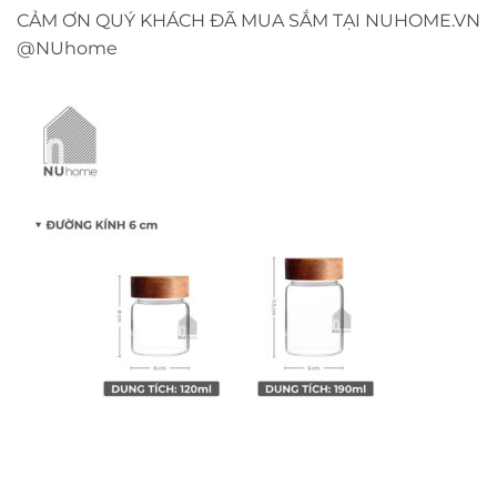
CẢM ƠN QUÝ KHÁCH ĐÃ MUA SẮM TẠI NUHOME.VN
@NUhome