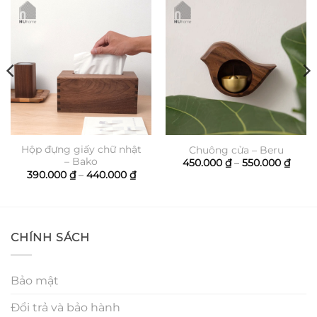
Hộp đựng giấy chữ nhật
Chuông cửa – Beru
– Bako
ảng
Khoả
450.000
₫
–
550.000
₫
giá:
Khoảng
390.000
₫
–
440.000
₫
từ
giá:
00 ₫
450.0
từ
đến
390.000 ₫
000 ₫
550.0
đến
440.000 ₫
CHÍNH SÁCH
Bảo mật
Đổi trả và bảo hành