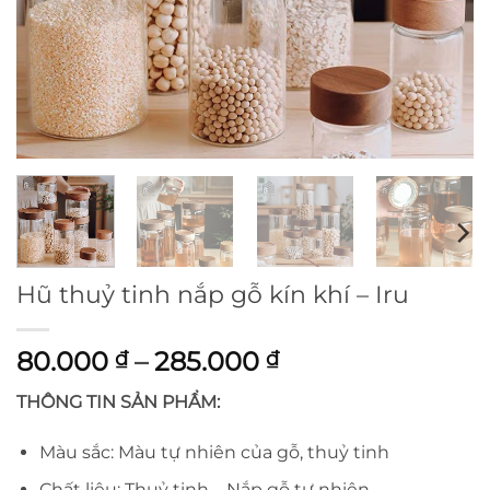
Hũ thuỷ tinh nắp gỗ kín khí – Iru
Khoảng
80.000
–
285.000
₫
₫
giá:
THÔNG TIN SẢN PHẨM:
từ
80.000 ₫
Màu sắc: Màu tự nhiên của gỗ, thuỷ tinh
đến
Chất liệu: Thuỷ tinh – Nắp gỗ tự nhiên