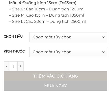
Mẫu 4 Đường kính 13cm (D=13cm)
– Size S : Cao 10cm – Dung tích 1200ml
– Size M: Cao 15cm – Dung tích 1850ml
– Size L : Cao 20cm – Dung tích 2500ml
CHỌN MẪU
KÍCH THƯỚC
Hũ thuỷ tinh nắp gỗ kín khí - Iru số lượng
THÊM VÀO GIỎ HÀNG
MUA NGAY