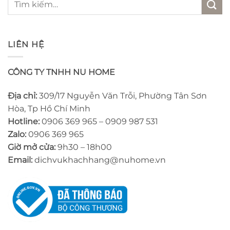
kiếm:
LIÊN HỆ
CÔNG TY TNHH NU HOME
Địa chỉ:
309/17 Nguyễn Văn Trỗi, Phường Tân Sơn
Hòa, Tp Hồ Chí Minh
Hotline:
0906 369 965 – 0909 987 531
Zalo:
0906 369 965
Giờ mở cửa:
9h30 – 18h00
Email:
dichvukhachhang@nuhome.vn