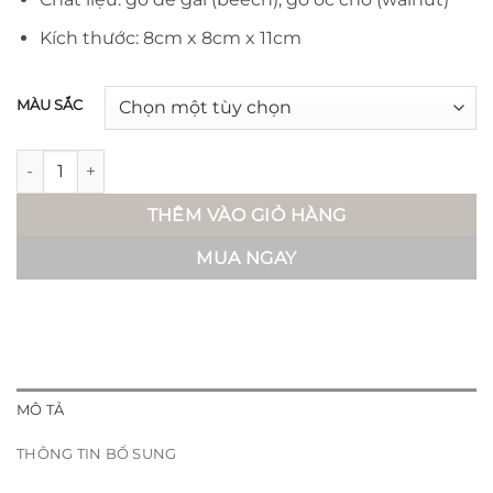
185.000 ₫
Kích thước: 8cm x 8cm x 11cm
MÀU SẮC
Hộp đựng bút - Tako số lượng
THÊM VÀO GIỎ HÀNG
MUA NGAY
MÔ TẢ
THÔNG TIN BỔ SUNG