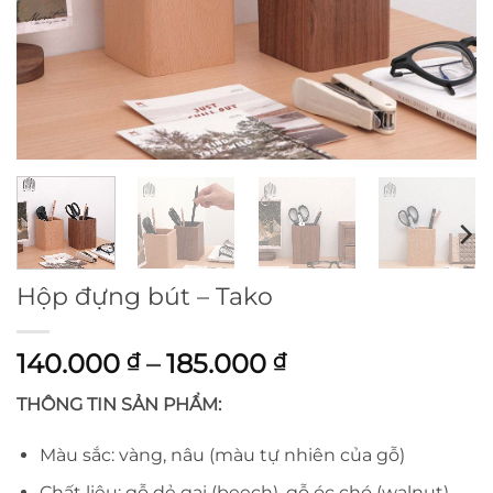
Hộp đựng bút – Tako
Khoảng
140.000
–
185.000
₫
₫
giá:
THÔNG TIN SẢN PHẨM:
từ
140.000 ₫
Màu sắc: vàng, nâu (màu tự nhiên của gỗ)
đến
Chất liệu: gỗ dẻ gai (beech), gỗ óc chó (walnut)