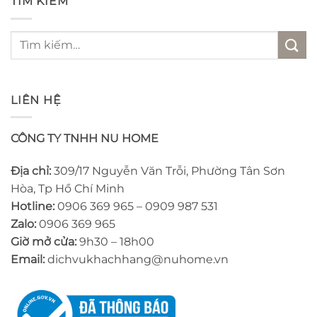
TÌM KIẾM
Tìm
kiếm:
LIÊN HỆ
CÔNG TY TNHH NU HOME
Địa chỉ:
309/17 Nguyễn Văn Trỗi, Phường Tân Sơn
Hòa, Tp Hồ Chí Minh
Hotline:
0906 369 965 – 0909 987 531
Zalo:
0906 369 965
Giờ mở cửa:
9h30 – 18h00
Email:
dichvukhachhang@nuhome.vn