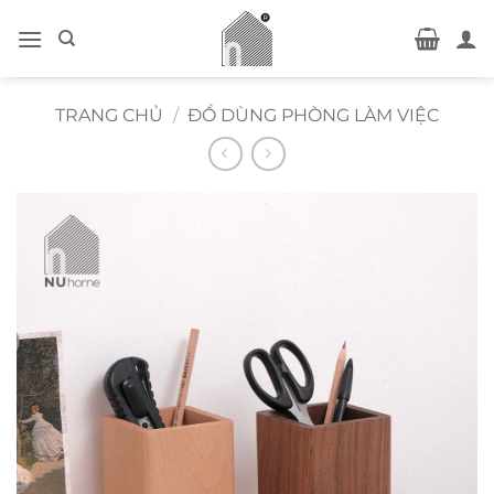
Bỏ
qua
nội
dung
TRANG CHỦ
/
ĐỒ DÙNG PHÒNG LÀM VIỆC