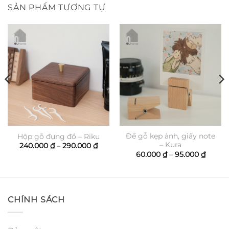
SẢN PHẨM TƯƠNG TỰ
Đế gỗ kẹp ảnh, giấy note
Hộp gỗ đựng đồ – Riku
– Kura
Khoảng
240.000
₫
–
290.000
₫
giá:
ảng
Khoản
60.000
₫
–
95.000
₫
từ
giá:
240.000 ₫
từ
đến
000 ₫
60.000
290.000 ₫
đến
000 ₫
95.000
CHÍNH SÁCH