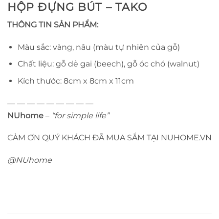
HỘP ĐỰNG BÚT – TAKO
THÔNG TIN SẢN PHẨM:
Màu sắc: vàng, nâu (màu tự nhiên của gỗ)
Chất liệu: gỗ dẻ gai (beech), gỗ óc chó (walnut)
Kích thước: 8cm x 8cm x 11cm
— — — — — — — — —
NUhome
–
“for simple life”
CẢM ƠN QUÝ KHÁCH ĐÃ MUA SẮM TẠI NUHOME.VN
@NUhome