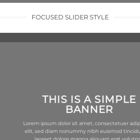
FOCUSED SLIDER STYLE
THIS IS A SIMPLE
BANNER
Lorem ipsum dolor sit amet, consectetuer adipiscing
elit, sed diam nonummy nibh euismod tincidunt ut
laoreet dolore magna aliquam erat volutpat.