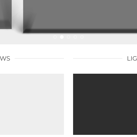
OWS
LI