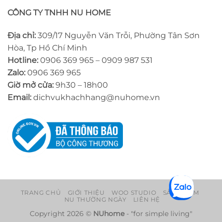
CÔNG TY TNHH NU HOME
Địa chỉ:
309/17 Nguyễn Văn Trỗi, Phường Tân Sơn
Hòa, Tp Hồ Chí Minh
Hotline:
0906 369 965 – 0909 987 531
Zalo:
0906 369 965
Giờ mở cửa:
9h30 – 18h00
Email:
dichvukhachhang@nuhome.vn
TRANG CHỦ
GIỚI THIỆU
WOO STUDIO
SẢN PHẨM
NU THƯỜNG NGÀY
LIÊN HỆ
Copyright 2026 ©
NUhome
- "for simple living"